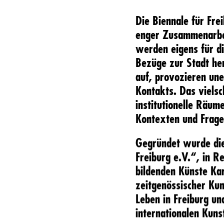
Die Biennale für Frei
enger Zusammenarbei
werden eigens für d
Bezüge zur Stadt her
auf, provozieren un
Kontakts. Das viels
institutionelle Räum
Kontexten und Frages
Gegründet wurde die
Freiburg e.V.“, in R
bildenden Künste Kar
zeitgenössischer Kun
Leben in Freiburg un
internationalen Kuns