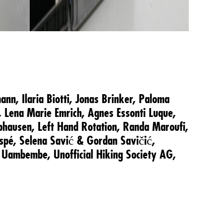
A
1/51
mann,
Ilaria Biotti,
Jonas Brinker,
Paloma
a,
Lena Marie Emrich,
Agnes Essonti Luque,
phausen,
Left Hand Rotation,
Randa Maroufi,
aspé,
Selena Savić & Gordan Savičić,
a Uambembe,
Unofficial Hiking Society AG,