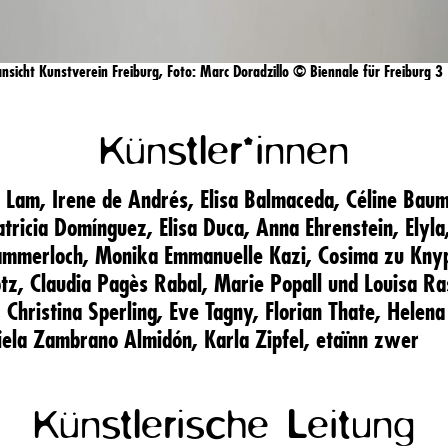
ansicht Kunstverein Freiburg,
Foto:
Marc Doradzillo
©
Biennale für Freiburg 3
Künstler*innen
n Lam,
Irene de Andrés,
Elisa Balmaceda,
Céline Bau
atricia Domínguez,
Elisa Duca,
Anna Ehrenstein,
Elyl
ammerloch,
Monika Emmanuelle Kazi,
Cosima zu Kny
otz,
Claudia Pagès Rabal,
Marie Popall und Louisa R
,
Christina Sperling,
Eve Tagny,
Florian Thate,
Helen
iela Zambrano Almidón,
Karla Zipfel,
etaïnn zwer
Künstlerische Leitung