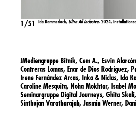
Ida Kammerloch,
Ultra All Inclusive
, 2024, Installations
1/51
!Mediengruppe Bitnik,
Cem A.,
Esvin Alarcó
Contreras Lomas,
Enar de Dios Rodríguez,
P
Irene Fernández Arcas,
Inka & Niclas,
Ida K
Caroline Mesquita,
Noha Mokhtar,
Isabel M
Seminargruppe Digital Journeys,
Ghita Skali
Sinthujan Varatharajah,
Jasmin Werner,
Dan