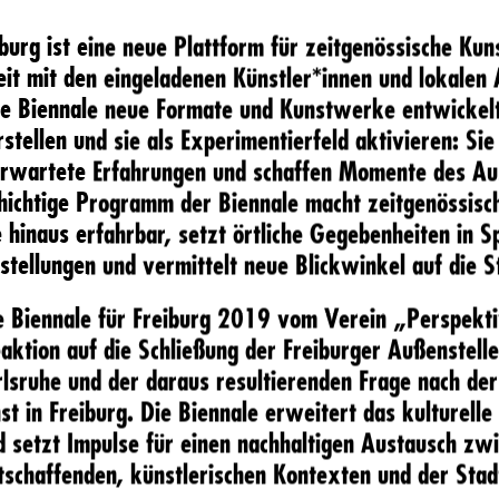
burg ist eine neue Plattform für zeitgenössische Kuns
t mit den eingeladenen Künstler*innen und lokalen 
ie Biennale neue Formate und Kunstwerke entwickelt,
stellen und sie als Experimentierfeld aktivieren: Si
erwartete Erfahrungen und schaffen Momente des Au
chichtige Programm der Biennale macht zeitgenössisc
e hinaus erfahrbar, setzt örtliche Gegebenheiten in 
tellungen und vermittelt neue Blickwinkel auf die S
 Biennale für Freiburg 2019 vom Verein „Perspekti
eaktion auf die Schließung der Freiburger Außenstel
lsruhe und der daraus resultierenden Frage nach der
st in Freiburg. Die Biennale erweitert das kulturelle
d setzt Impulse für einen nachhaltigen Austausch zw
tschaffenden, künstlerischen Kontexten und der Stadt